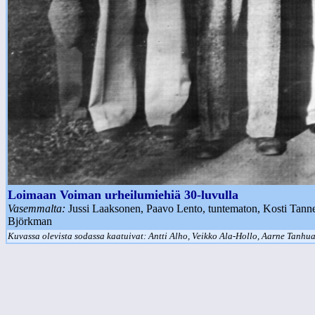
Loimaan Voiman urheilumiehiä 30-luvulla
Vasemmalta:
Jussi Laaksonen, Paavo Lento, tuntematon, Kosti Tanne
Björkman
Kuvassa olevista sodassa kaatuivat: Antti Alho, Veikko Ala-Hollo, Aarne Tanhu