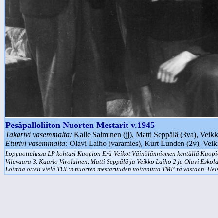
Pesäpalloliiton Nuorten Mestarit v.1945
Takarivi vasemmalta:
Kalle Salminen (jj), Matti Seppälä (3va), Veikk
Eturivi vasemmalta:
Olavi Laiho (varamies), Kurt Lunden (2v), Veik
Loppuottelussa LP kohtasi Kuopion Erä-Veikot Väinölänniemen kentällä Kuopiossa
Vilevaara 3, Kaarlo Virolainen, Matti Seppälä ja Veikko Laiho 2 ja Olavi Eskol
Loimaa otteli vielä TUL:n nuorten mestaruuden voitanutta TMP:tä vastaan. Hels