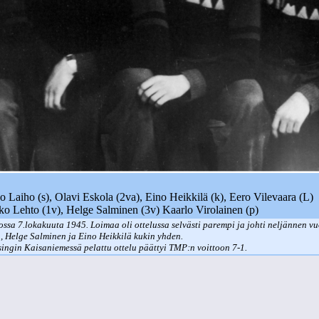
o Laiho (s), Olavi Eskola (2va), Eino Heikkilä (k), Eero Vilevaara (L)
ko Lehto (1v), Helge Salminen (3v) Kaarlo Virolainen (p)
 7.lokakuuta 1945. Loimaa oli ottelussa selvästi parempi ja johti neljännen vuoro
a, Helge Salminen ja Eino Heikkilä kukin yhden.
ingin Kaisaniemessä pelattu ottelu päättyi TMP:n voittoon 7-1.