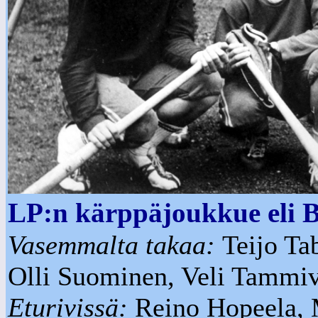
LP:n kärppäjoukkue eli B
Vasemmalta takaa:
Teijo Ta
Olli Suominen, Veli Tammi
Eturivissä:
Reino Hopeela, 