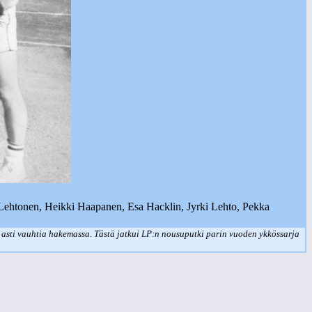
o Lehtonen, Heikki Haapanen, Esa Hacklin, Jyrki Lehto, Pekka
 asti vauhtia hakemassa. Tästä jatkui LP:n nousuputki parin vuoden ykkössarja