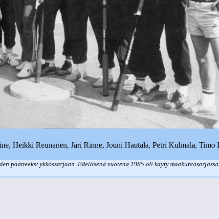
aine, Heikki Reunanen, Jari Rinne, Jouni Hautala, Petri Kulmala, Tim
den päätteeksi ykkössarjaan. Edellisenä vuotena 1985 oli käyty maakuntasarjassa