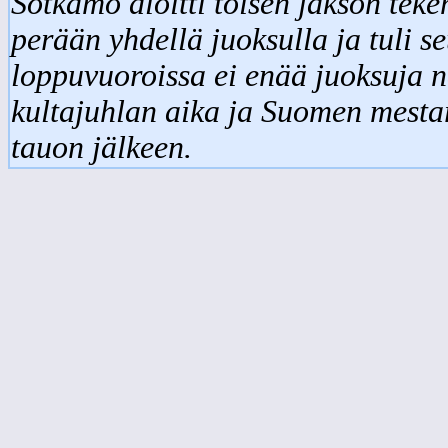
Sotkamo aloitti toisen jakson teke
perään yhdellä juoksulla ja tuli s
loppuvuoroissa ei enää juoksuja n
kultajuhlan aika ja Suomen mesta
tauon jälkeen.