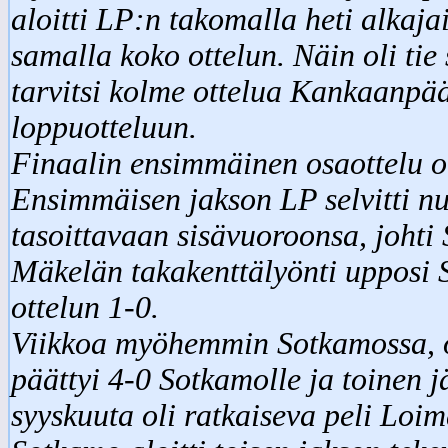
aloitti LP:n takomalla heti alkajai
samalla koko ottelun. Näin oli ti
tarvitsi kolme ottelua Kankaanpää
loppuotteluun.
Finaalin ensimmäinen osaottelu oli
Ensimmäisen jakson LP selvitti nu
tasoittavaan sisävuoroonsa, johti
Mäkelän takakenttälyönti upposi S
ottelun 1-0.
Viikkoa myöhemmin Sotkamossa, ol
päättyi 4-0 Sotkamolle ja toinen 
syyskuuta oli ratkaiseva peli Loi