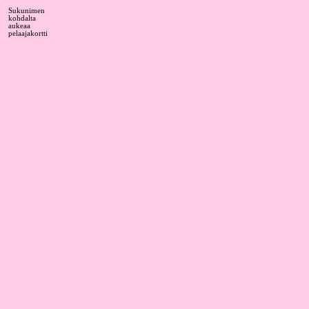
Sukunimen
kohdalta
aukeaa
pelaajakortti