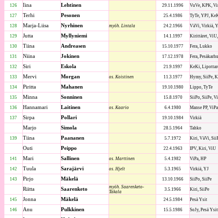
Iina
Lehtinen
126
29.11.1996
VuVe, KPK, Vi
Terhi
Pesonen
127
25.4.1986
TyTe, YPJ, Ke
Marja-Liisa
Nyrhinen
128
myöh. Lintala
24.2.1966
VäVi, Virkiä, 
Jutta
Myllyniemi
129
14.1.1997
Kirittäret, Vi
Tiina
Andreasen
130
15.10.1977
Fera, Lukko
Niina
Jokinen
131
17.12.1978
Fera, Pesäkarh
Siri
Eskola
132
21.9.1997
KeKi, Lipottare
Mervi
Morgan
133
os. Koistinen
11.3.1977
Hymy, SiiPe, Ki
Piritta
Mahanen
134
19.10.1980
Lippo, TyTe
Minna
Sonninen
135
15.8.1970
SiiPo, SiiPe, V
Hannamari
Laitinen
136
os. Kaario
6.4.1980
Manse PP, ViPa
Sirpa
Pollari
137
19.10.1984
Virkiä
Marjo
Simola
28.5.1964
Tahko
Tiina
Paananen
139
5.7.1972
Kiri, VäVi, Sii
Outi
Peippo
22.4.1963
IPV, Kiri, ViU
Mari
Sallinen
141
os. Marttinen
5.4.1982
ViPa, HP
Tuula
Sarajärvi
142
os. Hjelt
5.3.1965
Virkiä, YJ
Pirjo
Mäkelä
143
13.10.1966
SiiPo, SiiPe
myöh. Saarenketo-
Riitta
Saarenketo
3.5.1966
Kiri, SiiPe
Takala
Jonna
Mäkelä
145
24.5.1984
Pesä Ysit
Anu
Pulkkinen
146
15.5.1986
SoJy, Pesä Ysi