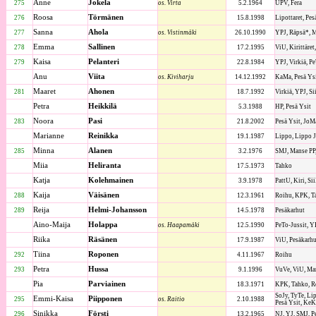
Anne
Jokela
275
os. Virta
5.2.1964
UPV, Fera
Roosa
Törmänen
276
15.8.1998
Lipottaret, Pes
Sanna
Ahola
277
os. Vistinmäki
26.10.1990
YPJ, Räpsä*, 
Emma
Sallinen
278
17.2.1995
ViU, Kirittäre
Kaisa
Pelanteri
279
22.8.1984
YPJ, Virkiä, P
Anu
Viita
os. Kiviharju
14.12.1992
KaMa, Pesä Ys
Maaret
Ahonen
281
18.7.1992
Virkiä, YPJ, Si
Petra
Heikkilä
5.3.1988
HP, Pesä Ysit
Noora
Pasi
283
21.8.2002
Pesä Ysit, JoM
Marianne
Reinikka
19.1.1987
Lippo, Lippo J
Minna
Alanen
285
3.2.1976
SMJ, Manse PP
Miia
Heliranta
17.5.1973
Tahko
Katja
Kolehmainen
3.9.1978
PattU, Kiri, Si
Kaija
Väisänen
288
12.3.1961
Roihu, KPK, T
Reija
Helmi-Johansson
289
14.5.1978
Pesäkarhut
Aino-Maija
Holappa
os. Haapamäki
12.5.1990
PeTo-Jussit, YP
Riika
Räsänen
17.9.1987
ViU, Pesäkarhu
Tiina
Roponen
292
4.11.1967
Roihu
Petra
Hussa
293
9.1.1996
VuVe, ViU, Ma
Pia
Parviainen
18.3.1971
KPK, Tahko, R
SoJy, TyTe, Lip
Emmi-Kaisa
Piipponen
295
os. Raitio
2.10.1988
Pesä Ysit, KeK
Sinikka
Försti
296
13.2.1965
NJ, YJ, SMJ, P