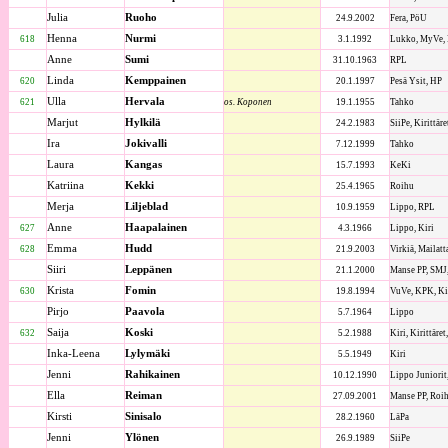
Julia
Ruoho
24.9.2002
Fera, PöU
Henna
Nurmi
618
3.1.1992
Lukko, MyVe, 
Anne
Sumi
31.10.1963
RPL
Linda
Kemppainen
620
20.1.1997
Pesä Ysit, HP
Ulla
Hervala
621
os. Koponen
19.1.1955
Tahko
Marjut
Hylkilä
24.2.1983
SiiPe, Kirittäre
Ira
Jokivalli
7.12.1999
Tahko
Laura
Kangas
15.7.1993
KeKi
Katriina
Kekki
25.4.1965
Roihu
Merja
Liljeblad
10.9.1959
Lippo, RPL
Anne
Haapalainen
627
4.3.1966
Lippo, Kiri
Emma
Hudd
628
21.9.2003
Virkiä, Mailatt
Siiri
Leppänen
21.1.2000
Manse PP, SMJ,
Krista
Fomin
630
19.8.1994
VuVe, KPK, Kiri
Pirjo
Paavola
5.7.1964
Lippo
Saija
Koski
632
5.2.1988
Kiri, Kirittäret
Inka-Leena
Lylymäki
5.5.1949
Kiri
Jenni
Rahikainen
10.12.1990
Lippo Juniorit
Ella
Reiman
27.09.2001
Manse PP, Roi
Kirsti
Sinisalo
28.2.1960
LäPa
Jenni
Ylönen
26.9.1989
SiiPe