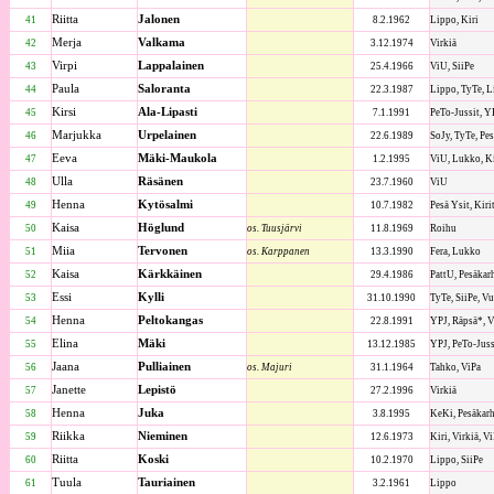
Riitta
Jalonen
41
8.2.1962
Lippo, Kiri
Merja
Valkama
42
3.12.1974
Virkiä
Virpi
Lappalainen
43
25.4.1966
ViU, SiiPe
Paula
Saloranta
44
22.3.1987
Lippo, TyTe, Li
Kirsi
Ala-Lipasti
45
7.1.1991
PeTo-Jussit, Y
Marjukka
Urpelainen
46
22.6.1989
SoJy, TyTe, Pes
Eeva
Mäki-Maukola
47
1.2.1995
ViU, Lukko, Ki
Ulla
Räsänen
48
23.7.1960
ViU
Henna
Kytösalmi
49
10.7.1982
Pesä Ysit, Kirit
Kaisa
Höglund
50
os. Tuusjärvi
11.8.1969
Roihu
Miia
Tervonen
51
os. Karppanen
13.3.1990
Fera, Lukko
Kaisa
Kärkkäinen
52
29.4.1986
PattU, Pesäkar
Essi
Kylli
53
31.10.1990
TyTe, SiiPe, V
Henna
Peltokangas
54
22.8.1991
YPJ, Räpsä*, V
Elina
Mäki
55
13.12.1985
YPJ, PeTo-Jussi
Jaana
Pulliainen
56
os. Majuri
31.1.1964
Tahko, ViPa
Janette
Lepistö
57
27.2.1996
Virkiä
Henna
Juka
58
3.8.1995
KeKi, Pesäkar
Riikka
Nieminen
59
12.6.1973
Kiri, Virkiä, V
Riitta
Koski
60
10.2.1970
Lippo, SiiPe
Tuula
Tauriainen
61
3.2.1961
Lippo