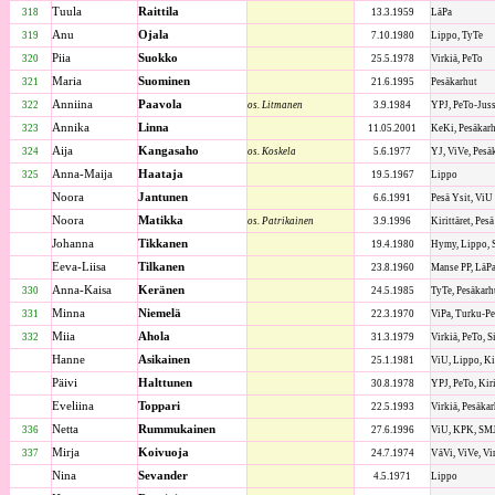
Tuula
Raittila
318
13.3.1959
LäPa
Anu
Ojala
319
7.10.1980
Lippo, TyTe
Piia
Suokko
320
25.5.1978
Virkiä, PeTo
Maria
Suominen
321
21.6.1995
Pesäkarhut
Anniina
Paavola
322
os. Litmanen
3.9.1984
YPJ, PeTo-Juss
Annika
Linna
323
11.05.2001
KeKi, Pesäkar
Aija
Kangasaho
324
os. Koskela
5.6.1977
YJ, ViVe, Pesä
Anna-Maija
Haataja
325
19.5.1967
Lippo
Noora
Jantunen
6.6.1991
Pesä Ysit, ViU
Noora
Matikka
os. Patrikainen
3.9.1996
Kirittäret, Pes
Johanna
Tikkanen
19.4.1980
Hymy, Lippo, 
Eeva-Liisa
Tilkanen
23.8.1960
Manse PP, LäPa
Anna-Kaisa
Keränen
330
24.5.1985
TyTe, Pesäkarh
Minna
Niemelä
331
22.3.1970
ViPa, Turku-P
Miia
Ahola
332
31.3.1979
Virkiä, PeTo, S
Hanne
Asikainen
25.1.1981
ViU, Lippo, Kir
Päivi
Halttunen
30.8.1978
YPJ, PeTo, Kiri
Eveliina
Toppari
22.5.1993
Virkiä, Pesäka
Netta
Rummukainen
336
27.6.1996
ViU, KPK, SMJ
Mirja
Koivuoja
337
24.7.1974
VäVi, ViVe, Vi
Nina
Sevander
4.5.1971
Lippo