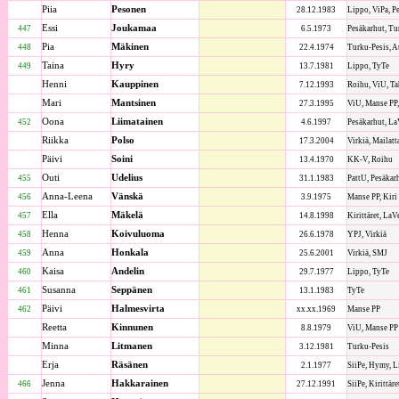
Piia
Pesonen
28.12.1983
Lippo, ViPa, P
Essi
Joukamaa
447
6.5.1973
Pesäkarhut, Tu
Pia
Mäkinen
448
22.4.1974
Turku-Pesis, 
Taina
Hyry
449
13.7.1981
Lippo, TyTe
Henni
Kauppinen
7.12.1993
Roihu, ViU, T
Mari
Mantsinen
27.3.1995
ViU, Manse PP, 
Oona
Liimatainen
452
4.6.1997
Pesäkarhut, La
Riikka
Polso
17.3.2004
Virkiä, Mailatt
Päivi
Soini
13.4.1970
KK-V, Roihu
Outi
Udelius
455
31.1.1983
PattU, Pesäkar
Anna-Leena
Vänskä
456
3.9.1975
Manse PP, Kiri
Ella
Mäkelä
457
14.8.1998
Kirittäret, LaV
Henna
Koivuluoma
458
26.6.1978
YPJ, Virkiä
Anna
Honkala
459
25.6.2001
Virkiä, SMJ
Kaisa
Andelin
460
29.7.1977
Lippo, TyTe
Susanna
Seppänen
461
13.1.1983
TyTe
Päivi
Halmesvirta
462
xx.xx.1969
Manse PP
Reetta
Kinnunen
8.8.1979
ViU, Manse PP
Minna
Litmanen
3.12.1981
Turku-Pesis
Erja
Räsänen
2.1.1977
SiiPe, Hymy, 
Jenna
Hakkarainen
466
27.12.1991
SiiPe, Kirittär