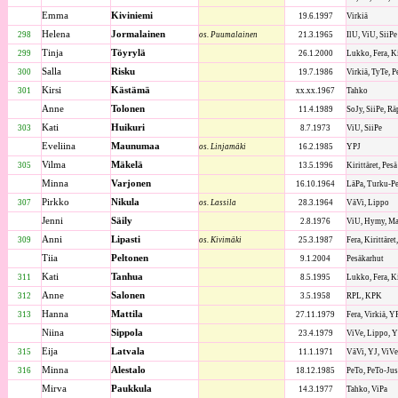
Emma
Kiviniemi
19.6.1997
Virkiä
Helena
Jormalainen
298
os. Puumalainen
21.3.1965
IlU, ViU, SiiPe
Tinja
Töyrylä
299
26.1.2000
Lukko, Fera, Ki
Salla
Risku
300
19.7.1986
Virkiä, TyTe, P
Kirsi
Kästämä
301
xx.xx.1967
Tahko
Anne
Tolonen
11.4.1989
SoJy, SiiPe, R
Kati
Huikuri
303
8.7.1973
ViU, SiiPe
Eveliina
Maunumaa
os. Linjamäki
16.2.1985
YPJ
Vilma
Mäkelä
305
13.5.1996
Kirittäret, Pes
Minna
Varjonen
16.10.1964
LäPa, Turku-Pe
Pirkko
Nikula
307
os. Lassila
28.3.1964
VäVi, Lippo
Jenni
Säily
2.8.1976
ViU, Hymy, Ma
Anni
Lipasti
309
os. Kivimäki
25.3.1987
Fera, Kirittäret
Tiia
Peltonen
9.1.2004
Pesäkarhut
Kati
Tanhua
311
8.5.1995
Lukko, Fera, Ki
Anne
Salonen
312
3.5.1958
RPL, KPK
Hanna
Mattila
313
27.11.1979
Fera, Virkiä, Y
Niina
Sippola
23.4.1979
ViVe, Lippo, Y
Eija
Latvala
315
11.1.1971
VäVi, YJ, ViVe
Minna
Alestalo
316
18.12.1985
PeTo, PeTo-Jus
Mirva
Paukkula
14.3.1977
Tahko, ViPa