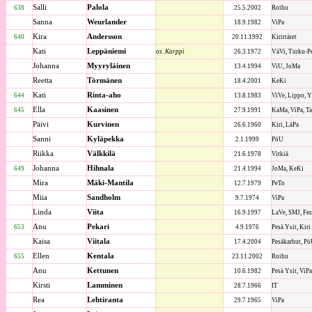
Salli
Palola
638
25.5.2002
Roihu
Sanna
Weurlander
18.9.1982
ViPa
Kira
Andersson
640
20.11.1992
Kirittäret
Kati
Leppäniemi
os. Karppi
26.3.1972
VäVi, Turku-P
Johanna
Myyryläinen
13.4.1994
ViU, JoMa
Reetta
Törmänen
18.4.2001
KeKi
Kati
Rinta-aho
644
13.8.1983
ViVe, Lippo, 
Ella
Kaasinen
645
27.9.1991
KaMa, ViPa, T
Päivi
Kurvinen
26.6.1960
Kiri, LäPa
Sanni
Kyläpekka
2.1.1999
PöU
Riikka
Välkkilä
21.6.1978
Virkiä
Johanna
Hihnala
649
21.4.1994
JoMa, KeKi
Mira
Mäki-Mantila
12.7.1979
PeTo
Miia
Sandholm
9.7.1974
ViPa
Linda
Viita
16.9.1997
LaVe, SMJ, Fer
Anu
Pekari
653
4.9.1976
Pesä Ysit, Kiri
Kaisa
Viitala
17.4.2004
Pesäkarhut, P
Ellen
Kentala
655
23.11.2002
Roihu
Anu
Kettunen
10.6.1982
Pesä Ysit, ViPa
Kirsti
Lamminen
28.7.1966
IT
Rea
Lehtiranta
29.7.1965
ViPa