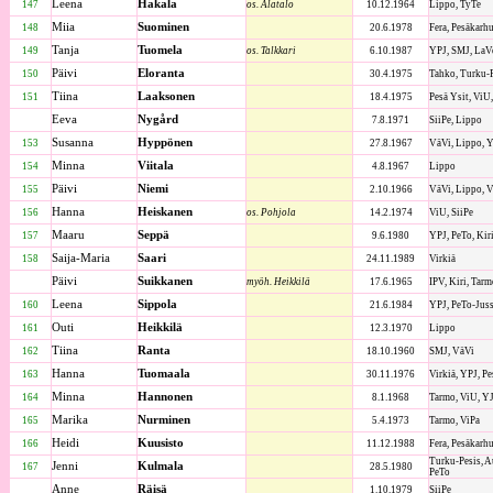
Leena
Hakala
147
os. Alatalo
10.12.1964
Lippo, TyTe
Miia
Suominen
148
20.6.1978
Fera, Pesäkarhu
Tanja
Tuomela
149
os. Talkkari
6.10.1987
YPJ, SMJ, LaV
Päivi
Eloranta
150
30.4.1975
Tahko, Turku-P
Tiina
Laaksonen
151
18.4.1975
Pesä Ysit, ViU,
Eeva
Nygård
7.8.1971
SiiPe, Lippo
Susanna
Hyppönen
153
27.8.1967
VäVi, Lippo, 
Minna
Viitala
154
4.8.1967
Lippo
Päivi
Niemi
155
2.10.1966
VäVi, Lippo, V
Hanna
Heiskanen
156
os. Pohjola
14.2.1974
ViU, SiiPe
Maaru
Seppä
157
9.6.1980
YPJ, PeTo, Kiri
Saija-Maria
Saari
158
24.11.1989
Virkiä
Päivi
Suikkanen
myöh. Heikkilä
17.6.1965
IPV, Kiri, Tarm
Leena
Sippola
160
21.6.1984
YPJ, PeTo-Juss
Outi
Heikkilä
161
12.3.1970
Lippo
Tiina
Ranta
162
18.10.1960
SMJ, VäVi
Hanna
Tuomaala
163
30.11.1976
Virkiä, YPJ, P
Minna
Hannonen
164
8.1.1968
Tarmo, ViU, YJ
Marika
Nurminen
165
5.4.1973
Tarmo, ViPa
Heidi
Kuusisto
166
11.12.1988
Fera, Pesäkarh
Turku-Pesis, A
Jenni
Kulmala
167
28.5.1980
PeTo
Anne
Räisä
1.10.1979
SiiPe