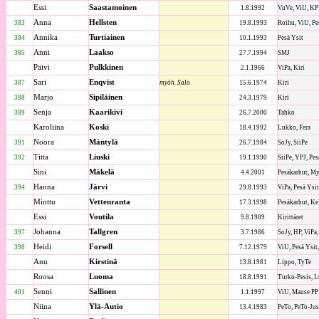
Essi
Saastamoinen
1.8.1992
VuVe, ViU, K
Anna
Hellsten
383
19.8.1993
Roihu, ViU, Pe
Annika
Turtiainen
384
10.1.1993
Pesä Ysit
Anni
Laakso
385
27.7.1994
SMJ
Päivi
Pulkkinen
2.1.1966
ViPa, Kiri
Sari
Enqvist
387
myöh. Salo
15.6.1974
Kiri
Marjo
Sipiläinen
388
24.3.1979
Kiri
Senja
Kaarikivi
389
26.7.2000
Tahko
Karoliina
Koski
18.4.1992
Lukko, Fera
Noora
Mäntylä
391
26.7.1984
SoJy, SiiPe
Titta
Liuski
392
19.1.1990
SiiPe, YPJ, Pes
Sini
Mäkelä
4.4.2001
Pesäkarhut, M
Hanna
Järvi
394
29.8.1993
ViPa, Pesä Ysit
Minttu
Vettenranta
17.3.1998
Pesäkarhut, K
Essi
Voutila
9.8.1989
Kirittäret
Johanna
Tallgren
397
3.7.1986
SoJy, HP, ViPa
Heidi
Forsell
398
7.12.1979
ViU, Pesä Ysit
Anu
Kirstinä
13.8.1981
Lippo, TyTe
Roosa
Luoma
18.8.1991
Turku-Pesis, L
Senni
Sallinen
401
1.1.1997
ViU, Manse PP
Niina
Ylä-Autio
13.4.1983
PeTo, PeTo-Jus