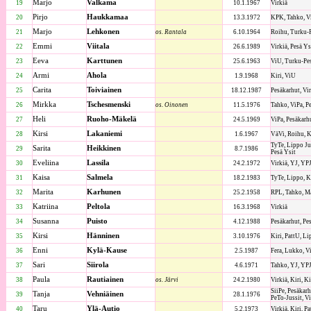
Marjo
Valkama
19
10.1.1967
Virkiä
Pirjo
Haukkamaa
20
13.3.1972
KPK, Tahko, V
Marjo
Lehkonen
21
os. Rantala
6.10.1964
Roihu, Turku-
Emmi
Viitala
22
26.6.1989
Virkiä, Pesä Ys
Eeva
Karttunen
23
25.6.1963
ViU, Turku-Pe
Armi
Ahola
24
1.9.1968
Kiri, ViU
Carita
Toiviainen
25
18.12.1987
Pesäkarhut, Vi
Mirkka
Tschesmenski
26
os. Oinonen
11.5.1976
Tahko, ViPa, P
Heli
Ruoho-Mäkelä
27
24.5.1969
ViPa, Pesäkarh
Kirsi
Lakaniemi
28
1.6.1967
VäVi, Roihu, K
TyTe, Lippo Jun
Sarita
Heikkinen
29
8.7.1986
Pesä Ysit
Eveliina
Lassila
30
24.2.1972
Virkiä, YJ, YPJ
Kaisa
Salmela
31
18.2.1983
TyTe, Lippo, Ki
Marita
Karhunen
32
25.2.1958
RPL, Tahko, M
Katriina
Peltola
33
16.3.1968
Virkiä
Susanna
Puisto
34
4.12.1988
Pesäkarhut, Pes
Kirsi
Hänninen
35
3.10.1976
Kiri, PattU, L
Enni
Kylä-Kause
36
2.5.1987
Fera, Lukko, V
Sari
Siirola
37
4.6.1971
Tahko, YJ, YPJ
Paula
Rautiainen
38
os. Järvi
24.2.1980
Virkiä, Kiri, Ki
SiiPe, Pesäkarh
Tanja
Vehniäinen
39
28.1.1976
PeTo-Jussit, Vi
Taru
Ylä-Autio
40
5.2.1973
Virkiä, Kiri, P