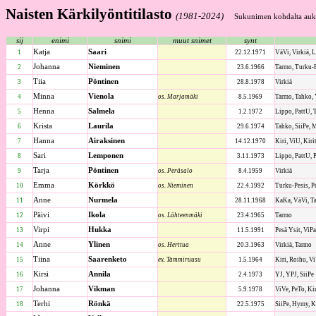
Naisten Kärkilyöntitilasto
(1981-2024)
Sukunimen kohdalta aukea
sij
enimi
snimi
muut snimet
synt
Katja
Saari
1
22.12.1971
VäVi, Virkiä, L
Johanna
Nieminen
2
23.6.1966
Tarmo, Turku-P
Tiia
Pöntinen
3
28.8.1978
Virkiä
Minna
Vienola
4
os. Marjamäki
8.5.1969
Tarmo, Tahko, 
Henna
Salmela
5
1.2.1972
Lippo, PattU, 
Krista
Laurila
6
29.6.1974
Tahko, SiiPe, M
Hanna
Airaksinen
7
14.12.1970
Kiri, ViU, Kirit
Sari
Lemponen
8
3.11.1973
Lippo, PattU, 
Tarja
Pöntinen
9
os. Peräsalo
8.4.1959
Virkiä
Emma
Körkkö
10
os. Nieminen
22.4.1992
Turku-Pesis, P
Anne
Nurmela
11
28.11.1968
KaKa, VäVi, Ta
Päivi
Ikola
12
os. Lähteenmäki
23.4.1965
Tarmo
Virpi
Hukka
13
11.5.1991
Pesä Ysit, ViPa
Anne
Ylinen
14
os. Herttua
20.3.1963
Virkiä, Tarmo
Tiina
Saarenketo
15
ex. Tammiruusu
1.5.1964
Kiri, Roihu, Vi
Kirsi
Annila
16
2.4.1973
YJ, YPJ, SiiPe
Johanna
Vikman
17
5.9.1978
ViVe, PeTo, Kir
Terhi
Rönkä
18
22.5.1975
SiiPe, Hymy, K