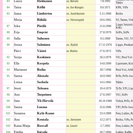
Laura
Hokkanen
83
os. Kerola
7.8.1992
Tahko
Taina
Kölhi
84
os. Iso-Kungas
8.6.1971
KPK, ViPa
Jaana
Lindström
85
os. Jouhikainen
5.11.1960
Roihu
Merja
Riikilä
os. Vainionpää
20.6.1965
NJ, Tarmo, Vir
Lippo Juniorit,
Inka
Pietilä
87
21.6.1990
KeKi
Erja
Enqvist
88
27.8.1970
SiiPo, SiiPe
Salla
Suhonen
89
9.5.1969
Tarmo, ViU, YJ
Jonna
Salminen
90
os. Äijälä
17.12.1976
Lippo, Pesäkar
Päivi
Väistö
ex. Huhta
27.6.1972
ViPa
Sonja
Koskinen
92
26.3.1979
ViU, Pesä Ysit
Ella
Korpela
93
14.8.1999
Lipottaret, Kir
Marianne
Roiha
94
28.7.1996
Pesä Ysit, JoM
Sanna
Alestalo
95
16.9.1982
PeTo, PeTo-Jus
Leena
Sarkola
14.5.1965
Tahko
Jenni
Tolonen
97
19.4.1979
TyTe, YPJ, Lipp
Anu
Turpeinen
98
27.6.1967
ViU, SiiPe
Satu
Yli-Hirvelä
99
26.10.1980
Virkiä, PeTo, F
Sanna
Luoma
100
25.6.1986
YPJ, PeTo-Juss
Susanna
Kylä-Kause
101
23.4.1989
Fera, Lukko, R
Anu
Kentala
102
os. Jantunen
13.2.1971
Roihu, ViPa, P
Kaisa-Maija
Rosvall
103
os. Loutti
2.7.1992
Fera, Lukko, P
Emilia
Itävalo
104
26.7.1994
Lukko, KaMa, 