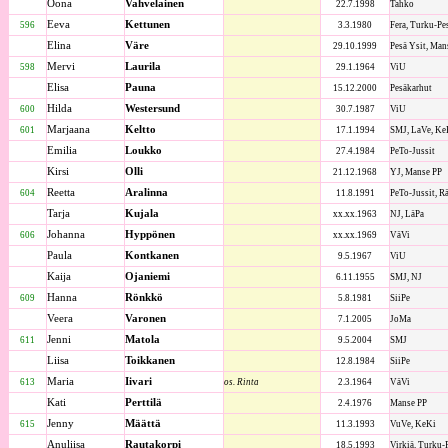
Oona
Vahvelainen
22.7.1998
Tahko
Eeva
Kettunen
596
3.3.1980
Fera, Turku-Pe
Elina
Väre
29.10.1999
Pesä Ysit, Man
Mervi
Laurila
598
29.1.1964
ViU
Elisa
Pauna
15.12.2000
Pesäkarhut
Hilda
Westersund
600
30.7.1987
ViU
Marjaana
Keltto
601
17.1.1994
SMJ, LaVe, Ke
Emilia
Loukko
27.4.1984
PeTo-Jussit
Kirsi
Olli
21.12.1968
YJ, Manse PP
Reetta
Aralinna
604
11.8.1991
PeTo-Jussit, R
Tarja
Kujala
xx.xx.1963
NJ, LäPa
Johanna
Hyppönen
606
xx.xx.1969
VäVi
Paula
Kontkanen
9.5.1967
ViU
Kaija
Ojaniemi
6.11.1955
SMJ, NJ
Hanna
Rönkkö
609
5.8.1981
SiiPe
Veera
Varonen
7.1.2005
JoMa
Jenni
Matola
611
9.5.2004
SMJ
Liisa
Toikkanen
12.8.1984
SiiPe
Maria
Iivari
613
os. Rinta
2.3.1964
VäVi
Kati
Perttilä
2.4.1976
Manse PP
Jenny
Määttä
615
11.3.1993
VuVe, KeKi
Anuliisa
Rautakorpi
18.5.1993
Virkiä, Turku-