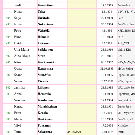
Juuli
Kemiläinen
14.9.1985
Pesäkarhut
Niina
Taka
8.9.1974
VäVi, YPJ, Vi
Seija
Uusitalo
491
27.1.1959
LäPa
Niina
Nukarinen
492
30.9.1994
Pesä Ysit, Fera
Petra
Väistölä
4.9.1996
KPK, SiiPe, Ta
Elina
Hihnala
494
13.9.1978
PeTo
Heidi
Liikanen
495
6.1.1981
SoJy, YPJ
Ulla-Maija
Saikkonen
23.6.1960
Virkiä, Kiri
Aino-Maija
Siren
497
25.5.1961
RPL
Riina
Korkiamäki
498
6.10.1997
ViPa, MyVe, Pe
Oona
Rantomaa
31.10.1995
MyVe, Roihu
Saana
SumÃ©n
500
19.1.1995
Lippo Juniorit
Sanna
Virsula
18.12.1980
ViVe, Lippo
Jannika
Lillunen
502
28.3.1995
ViU, LaVe, Pesä
Anna
Hemmilä
503
19.1.1999
Lipottaret, Ma
Susanna
Kauhanen
12.1.1974
Fera, Virkiä
Karita
Martiskainen
23.6.1971
Turku-Pesis
Petra
Kerola
506
3.8.2000
SMJ, MyVe, Vi
Maria
Heikkinen
507
16.5.1990
Pesä Ysit, ViU
Viivi
Partanen
17.2.2004
Kirittäret
Tuire
Saloranta
509
os. Vatanen
12.10.1974
PattU