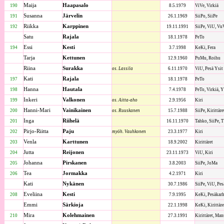
Maija
Haapasalo
190
8.5.1979
ViVe, Virkiä
Susanna
Järvelin
191
26.1.1969
SiiPo, SiiPe
Riikka
Karppinen
192
19.11.1991
SiiPe, ViU, Vu
Satu
Rajala
18.1.1978
PeTo
Essi
Kesti
194
3.7.1998
KeKi, Fera
Tarja
Kettunen
12.9.1960
PuMu, Roihu
Riina
Surakka
os. Lassila
6.11.1970
ViU, Pesä Ysit
Kati
Rajala
197
18.1.1978
PeTo
Hanna
Hautala
198
7.4.1978
PeTo, Virkiä, Y
Inkeri
Valkonen
199
os. Aitta-aho
2.9.1956
Kiri
Hanni-Mari
Vainikainen
200
os. Ruuskanen
15.7.1988
SiiPe, Kirittäre
Inga
Riihelä
201
16.11.1970
Tahko, SiiPe, 
Pirjo-Riitta
Paju
202
myöh. Vauhkonen
23.3.1977
Kiri
Venla
Karttunen
203
18.9.2002
Kirittäret
Jutta
Reijonen
204
23.11.1973
ViU, Kiri
Johanna
Pirskanen
205
3.8.2003
SiiPe, JoMa
Tea
Jormakka
206
4.2.1971
Kiri
Kati
Nykänen
30.7.1986
SiiPe, ViU, Pes
Eveliina
Kesti
208
7.9.1995
KeKi, Pesäkarh
Emmi
Särkioja
22.1.1998
KeKi, Kirittäre
Mira
Kolehmainen
210
27.3.1991
Kirittäret, Man