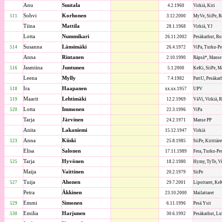
Anu
Suutala
4.2.1960
Virkiä, Kiri
Sohvi
Korhonen
511
3.12.2000
MyVe, SiiPe, 
Tiina
Mattila
28.1.1968
Virkiä, YJ
Lotta
Nummikari
26.11.2002
Pesäkarhut, Ro
Susanna
Länsimäki
514
26.4.1972
ViPa, Turku-Pe
Anna
Rintanen
2.10.1990
Räpsä*, Manse
Jasmiina
Juntunen
516
5.1.2000
KeKi, SiiPe, Ma
Leena
Mylly
7.4.1982
PattU, Pesäkar
Ira
Haapanen
518
xx.xx.1957
UPV
Maarit
Lehtimäki
519
12.2.1969
VäVi, Virkiä, 
Lotta
Immonen
520
22.3.1996
ViPa
Tarja
Järvinen
24.2.1971
Manse PP
Anita
Lakaniemi
15.12.1947
Virkiä
Anna
Kiiski
523
25.8.1985
SiiPe, Kirittäre
Elisa
Salonen
17.11.1989
Fera, Turku-Pe
Tarja
Hyvönen
525
18.2.1980
Hymy, TyTe, Vi
Maija
Vaittinen
20.2.1979
SiiPe
Tuija
Ahonen
527
29.7.2001
Lipottaret, KeK
Petra
Äkkinen
23.10.2000
Mailattaret
Emmi
Simonen
529
6.11.1996
Pesä Ysit
Emilia
Harjunen
530
30.6.1992
Pesäkarhut, L