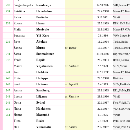
Saaga-Angelia
Raudasoja
233
14.10.2002
SMJ, Manse PP
Kristiina
Haraholma
234
22.4.1968
Manse PP, Tar
Kaisa
Peräaho
5.11.2001
Virkiä
Roosa
Hussa
236
25.3.1999
KPK, SMJ, Mail
Maija
Merivalo
21.9.1982
Manse PP, ViPa
Susanna
Ylä-Kero
7.6.1980
ViVe, Lippo, Pe
Pirjo
Ahokas
239
18.2.1964
Tahko, Roihu
Sanna
Musto
os. Tapola
15.3.1977
Tahko, Manse P
Saara
Suomalainen
241
31.10.1990
HP, Pesä Ysit,
Venla
Rapila
242
24.7.1994
Roihu, Lukko,
Maarit
Viljakainen
os. Koskinen
1.1.1979
SiiPe, Virkiä
Anni
Heikkilä
244
17.11.1999
Manse PP, Tahk
Riitta
Holappa
245
22.5.1978
Kirittäret
Suvi
Halonen
246
os. Seppälä
5.4.1983
SiiPe, Pesäkarh
Anitta
Sandberg
247
29.8.1955
RPL, PuMu, Ki
Leena
Liljamo
248
os. Kuusisto
29.6.1960
Virkiä
Oona
Svärd
249
20.1.1987
Fera, Virkiä, T
Niina
Härkönen
250
22.5.1987
ViU, SMJ, Virk
Hanna
Mäenpää
251
6.1.1975
Virkiä
Tiina
Risku
7.1.1979
PeTo, PeTo-Jus
Heli
Viinamäki
os. Komssi
2.12.1987
Virkiä, Pesä Ys