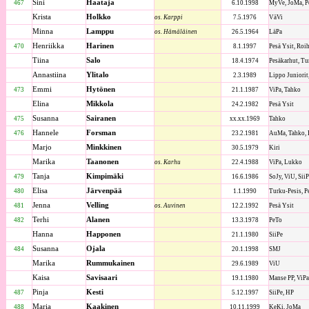
Sini
Haataja
467
6.10.1998
MyVe, JoMa, 
Krista
Holkko
os. Karppi
7.5.1976
VäVi
Minna
Lamppu
os. Hämäläinen
26.5.1964
LäPa
Henriikka
Harinen
470
8.1.1997
Pesä Ysit, Roi
Tiina
Salo
18.4.1974
Pesäkarhut, Tu
Annastiina
Ylitalo
2.3.1989
Lippo Juniorit
Emmi
Hytönen
473
21.1.1987
ViPa, Tahko
Elina
Mikkola
24.2.1982
Pesä Ysit
Susanna
Sairanen
475
xx.xx.1969
Tahko
Hannele
Forsman
476
23.2.1981
AuMa, Tahko, 
Marjo
Minkkinen
30.5.1979
Kiri
Marika
Taanonen
os. Karhu
22.4.1988
ViPa, Lukko
Tanja
Kimpimäki
479
16.6.1986
SoJy, ViU, SiiP
Elisa
Järvenpää
480
1.1.1990
Turku-Pesis, P
Jenna
Velling
481
os. Auvinen
12.2.1992
Pesä Ysit
Terhi
Alanen
482
13.3.1978
PeTo
Hanna
Happonen
21.1.1980
SiiPe
Susanna
Ojala
484
20.1.1998
SMJ
Marika
Rummukainen
29.6.1989
ViU
Kaisa
Savisaari
19.1.1980
Manse PP, ViPa
Pinja
Kesti
487
5.12.1997
SiiPe, HP
Maria
Kaakinen
488
10.11.1999
KeKi, JoMa