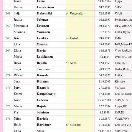
Jaana
Leino
13.12.1965
Lippo
Hanna
Luostarinen
10.7.1985
SiiPe
Seija
Hakomäki
661
os. Katajamäki
22.8.1959
Virkiä
Juulia
Salonen
16.2.1997
Pesäkarhut, Lip
Marituulia
Levonen
663
10.4.1973
UPV, Manse P
Susanna
Väisänen
31.7.1977
Roihu, Hymy
Iiris
Larikka
665
os. Puskala
29.6.1995
KeKi
Lina
Olenius
15.6.2001
PöU, Manse PP
Elina
Harju
667
18.6.1976
ViVe, PattU, Kir
Marja
Laukkanen
7.3.1984
TyTe, ViU, Lip
Ritva
Rekola
os. Laine
12.8.1955
LäPa, SMJ
Tuija
Tirronen
26.9.1971
Tahko, Roihu,
Riikka
Kaurela
671
26.7.1977
Roihu
Sara
Kujanen
9.10.2003
Kirittäret
Päivi
Haapoja
673
27.1.1965
YJ, VäVi
Emmi
Kaupinharju
17.3.1986
Fera, Pesäkarh
Kirsi
Latvala
xx.xx.1963
SiiPo, SiiPe
Maria
Rajala
676
17.7.1984
Lippo, HP
Pia
Soininen
4.2.1968
SMJ, NJ
Niina
Harjula
678
11.5.1977
Virkiä, ViVe
Heidi
Härkönen
os. Kiiskinen
11.4.1980
Fera, Pesä Ysit
Elina
Malo
10.11.1981
SiiPe, TyTe