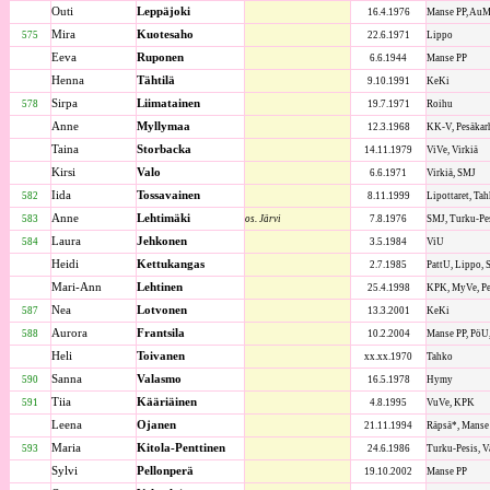
Outi
Leppäjoki
16.4.1976
Manse PP, Au
Mira
Kuotesaho
575
22.6.1971
Lippo
Eeva
Ruponen
6.6.1944
Manse PP
Henna
Tähtilä
9.10.1991
KeKi
Sirpa
Liimatainen
578
19.7.1971
Roihu
Anne
Myllymaa
12.3.1968
KK-V, Pesäkar
Taina
Storbacka
14.11.1979
ViVe, Virkiä
Kirsi
Valo
6.6.1971
Virkiä, SMJ
Iida
Tossavainen
582
8.11.1999
Lipottaret, Ta
Anne
Lehtimäki
583
os. Järvi
7.8.1976
SMJ, Turku-Pe
Laura
Jehkonen
584
3.5.1984
ViU
Heidi
Kettukangas
2.7.1985
PattU, Lippo, 
Mari-Ann
Lehtinen
25.4.1998
KPK, MyVe, Pe
Nea
Lotvonen
587
13.3.2001
KeKi
Aurora
Frantsila
588
10.2.2004
Manse PP, PöU,
Heli
Toivanen
xx.xx.1970
Tahko
Sanna
Valasmo
590
16.5.1978
Hymy
Tiia
Kääriäinen
591
4.8.1995
VuVe, KPK
Leena
Ojanen
21.11.1994
Räpsä*, Manse
Maria
Kitola-Penttinen
593
24.6.1986
Turku-Pesis, 
Sylvi
Pellonperä
19.10.2002
Manse PP