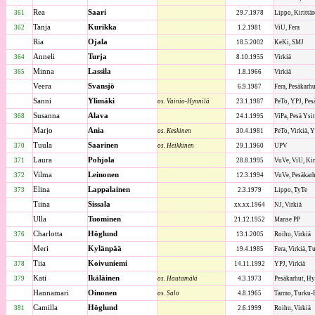
Rea
Saari
361
29.7.1978
Lippo, Kirittär
Tanja
Kurikka
362
1.2.1981
ViU, Fera
Ria
Ojala
18.5.2002
KeKi, SMJ
Anneli
Turja
364
8.10.1955
Virkiä
Minna
Lassila
365
1.8.1966
Virkiä
Veera
Svansjö
6.9.1987
Fera, Pesäkarh
Sanni
Ylimäki
os. Vainio-Hynnilä
23.1.1987
PeTo, YPJ, Pes
Susanna
Alava
368
24.1.1995
ViPa, Pesä Ysi
Marjo
Ania
os. Keskinen
30.4.1981
PeTo, Virkiä, 
Tuula
Saarinen
370
os. Heikkinen
29.1.1960
UPV
Laura
Pohjola
371
28.8.1995
VuVe, ViU, Kiri
Vilma
Leinonen
372
12.3.1994
VuVe, Pesäkar
Elina
Lappalainen
373
2.3.1979
Lippo, TyTe
Tiina
Sissala
xx.xx.1964
NJ, Virkiä
Ulla
Tuominen
21.12.1952
Manse PP
Charlotta
Höglund
376
13.1.2005
Roihu, Virkiä
Meri
Kylänpää
19.4.1985
Fera, Virkiä, 
Tiia
Koivuniemi
378
14.11.1992
YPJ, Virkiä
Kati
Ikäläinen
379
os. Hautamäki
4.3.1973
Pesäkarhut, Hy
Hannamari
Oinonen
os. Salo
4.8.1965
Tarmo, Turku-
Camilla
Höglund
381
2.6.1999
Roihu, Virkiä