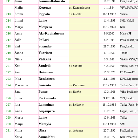
Jenna
Kammi-Rahnasto
211
18.7.1990
Fera, Lukko, V
Maiju
Ketonen
os. Kangasluoma
1.1.1984
ViVe, PeTo, Pe
Emmi
Pippola
213
os. Liikala
16.11.1992
Virkiä
Emmi
Laine
214
11.4.1995
SMJ, Virkiä
Marja
Miesperä
215
14.12.1978
Kiri
Anna
Ala-Kauhaluoma
216
9.9.2002
Manse PP
Salla
Pollari
217
8.2.1991
PeTo-Jussit, V
Sini
Strander
218
28.7.1990
Fera, Lukko
Sanna
Vuorinen
219
6.1.1966
Tahko
Niina
Välkkilä
220
3.3.1969
Virkiä, VäVi, Y
Kati
Sandvik
221
os. Suutala
4.2.1960
Virkiä, Kiri, V
Anu
Heinonen
222
11.3.1973
IT, Manse PP
Inka
Ronkainen
223
3.11.1998
KPK, Lipottaret
Marianne
Koivisto
224
os. Penttinen
17.12.1992
Turku-Pesis, R
Satu
Puisto
os. Ruoho
17.2.1968
ViPa, Pesäkarh
Elina
Perkiömäki
226
9.12.1987
YPJ, Lukko
Iina
Lamminen
227
os. Lehkonen
18.10.1985
Turku-Pesis, P
Anna
Kujanperä
228
13.2.1979
Lippo, PattU, 
Merja
Laine
229
12.9.1965
Tahko
Maiju
Mäntylä
230
13.11.1998
SMJ
Milla
Oksa
231
os. Jakonen
22.7.1992
Pesäkarhut
Katja
Saunalahti
18.3.1972
Kiri, Pesä Ysit