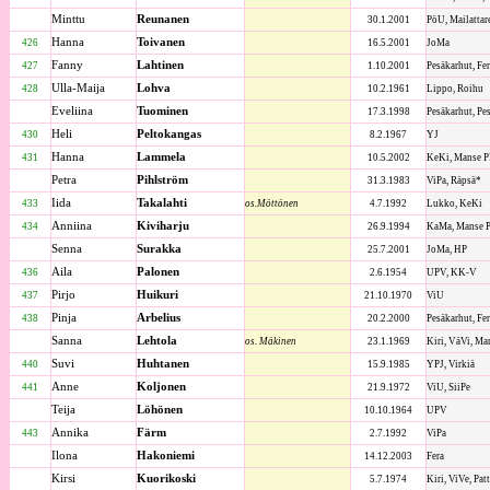
Minttu
Reunanen
30.1.2001
PöU, Mailattar
Hanna
Toivanen
426
16.5.2001
JoMa
Fanny
Lahtinen
427
1.10.2001
Pesäkarhut, Fe
Ulla-Maija
Lohva
428
10.2.1961
Lippo, Roihu
Eveliina
Tuominen
17.3.1998
Pesäkarhut, Pe
Heli
Peltokangas
430
8.2.1967
YJ
Hanna
Lammela
431
10.5.2002
KeKi, Manse P
Petra
Pihlström
31.3.1983
ViPa, Räpsä*
Iida
Takalahti
433
os.Möttönen
4.7.1992
Lukko, KeKi
Anniina
Kiviharju
434
26.9.1994
KaMa, Manse 
Senna
Surakka
25.7.2001
JoMa, HP
Aila
Palonen
436
2.6.1954
UPV, KK-V
Pirjo
Huikuri
437
21.10.1970
ViU
Pinja
Arbelius
438
20.2.2000
Pesäkarhut, Fe
Sanna
Lehtola
os. Mäkinen
23.1.1969
Kiri, VäVi, Ma
Suvi
Huhtanen
440
15.9.1985
YPJ, Virkiä
Anne
Koljonen
441
21.9.1972
ViU, SiiPe
Teija
Löhönen
10.10.1964
UPV
Annika
Färm
443
2.7.1992
ViPa
Ilona
Hakoniemi
14.12.2003
Fera
Kirsi
Kuorikoski
5.7.1974
Kiri, ViVe, Pat