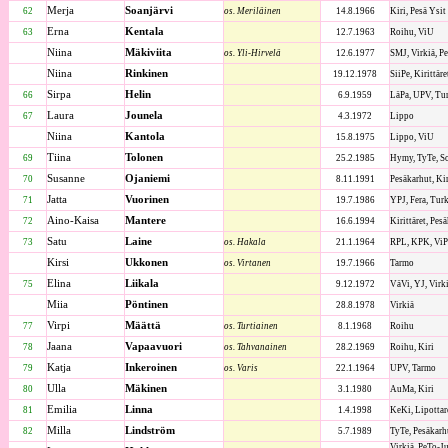
Merja
Soanjärvi
62
os. Meriläinen
14.8.1966
Kiri, Pesä Ysit
Erna
Kentala
63
12.7.1963
Roihu, ViU
Niina
Mäkiviita
os. Yli-Hirvelä
12.6.1977
SMJ, Virkiä, P
Niina
Rinkinen
19.12.1978
SiiPe, Kirittäre
Sirpa
Helin
66
6.9.1959
LäPa, UPV, Tu
Laura
Jounela
67
4.3.1972
Lippo
Niina
Kantola
15.8.1975
Lippo, ViU
Tiina
Tolonen
69
25.2.1985
Hymy, TyTe, SoJ
Susanne
Ojaniemi
70
8.11.1991
Pesäkarhut, Kir
Jatta
Vuorinen
71
19.7.1986
YPJ, Fera, Tur
Aino-Kaisa
Mantere
72
16.6.1994
Kirittäret, Pes
Satu
Laine
73
os. Hakala
21.1.1964
RPL, KPK, ViP
Kirsi
Ukkonen
os. Virtanen
19.7.1966
Tarmo
Elina
Liikala
75
9.12.1972
VäVi, YJ, Virk
Miia
Pöntinen
28.8.1978
Virkiä
Virpi
Määttä
77
os. Turtiainen
8.1.1968
Roihu
Jaana
Vapaavuori
78
os. Tahvanainen
28.2.1969
Roihu, Kiri
Katja
Inkeroinen
79
os. Varis
22.1.1964
UPV, Tarmo
Ulla
Mäkinen
80
3.1.1980
AuMa, Kiri
Emilia
Linna
81
1.4.1998
KeKi, Lipottar
Milla
Lindström
82
5.7.1989
TyTe, Pesäkarh
Virkiä, PeTo-J