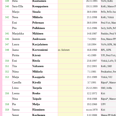
Heta
Rautiainen
339
26.11.1991
VuVe, KeKi
Sara-Ella
Kemppainen
340
19.11.1999
KeKi, Manse P
Marjo
Sissala
30.9.1984
PeTo, PeTo-Juss
Neea
Mikkola
342
21.5.1998
KeKi, Virkiä
Essi
Pehrman
30.9.1994
Pesä Ysit, Man
Piia
Pulkkinen
15.5.1986
SoJy, SiiPe, Pe
Marjukka
Mäkinen
345
14.8.1987
Paukku, Pesä Ys
Jasmin
Andreasen
346
7.4.2002
Fera, Manse PP
Laura
Karjalainen
347
5.8.1994
VuVe, KPK, M
Jaana
Kortesniemi
348
os. Salonen
16.8.1960
RPL, KPK
Piritta
Kärnä
4.5.1989
YPJ, Pesä Ysi
Essi
Ritola
350
23.8.1997
Virkiä, LaVe, 
Tiia
Valtanen
351
23.2.2001
KeKi, SMJ
Niina
Mikkola
352
7.1.1981
Pesäkarhut, Fe
Maija
Kaappola
353
23.1.1989
Virkiä, ViU
Camilla
Kirsilä
3.7.1991
Räpsä*, Manse P
Liinu
Turpela
25.12.2001
SMJ, JoMa
Leena
Renko
356
12.2.1972
Kiri
Nina
Taipale
19.8.1988
Räpsä*, Manse
Pia
Malja
358
19.3.1960
UPV
Sanna
Hänninen
359
xx.xx.1970
Kiri
Senni
Korhonen
3.12.2000
Manse PP, KeKi