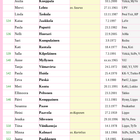
Juulia
Kuoppala
10.5.2000
Virkiä, MyVe
Mervi
Lehto
os. Saurus
27.11.1961
UPV
Linda
Taskula
13.11.1987
Pesä Ysit, HP
Kaisa
Jaakkola
534
7.2.1997
LaVe
Paula
Puputti
23.3.1982
Fera
Nelli
Huotari
536
22.9.2005
JoMa
Sari
Kumpulainen
3.9.1972
Roihu
Kati
Rantala
18.4.1977
Fera, Kiri
Salla
Kilpeläinen
539
7.3.1991
Virkiä, SiiPe,
Anne
Myllynen
540
xx.xx.1965
ViU
Tanja
Viimavirta
24.5.1972
SMJ, YJ, YPJ
Paula
Huida
542
25.4.1970
KK-V, Turku-P
Eeva
Pieskä
1.4.1980
PattU, Lippo
Meri
Kontu
544
20.11.1991
KeKi, Lukko
Ellinoora
Peltonen
23.3.2001
Tahko
Päivi
Kemppainen
546
11.5.1981
Hymy, Lippo
Susanna
Paaso
22.3.1977
Pesäkarhut
Heini
Paavola
ex-Koponen
27.2.1959
Lippo
Jessika
Sihvonen
29.10.1996
MyVe, Fera
Tiina
Viinikanoja
550
14.1.1978
Lippo, TyTe
Minna
Kalmari
551
os. Kurtelius
18.1.1966
SiiPo, SiiPe, T
Jaana
Paakkonen
552
5.9.1985
Kirittäret