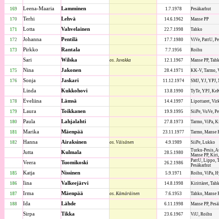
Leena-Maaria
Lamminen
169
1.7.1978
Pesäkarhut
Terhi
Lehvä
170
14.6.1962
Manse PP
Lotta
Vahvelainen
171
22.7.1998
Tahko
Johanna
Pentilä
172
17.7.1980
ViVe, PattU, P
Pirkko
Rantala
173
7.7.1956
Roihu
Sari
Wilska
os. Juvakka
12.1.1967
Manse PP, Tah
Nina
Jakonen
175
28.4.1971
KK-V, Tarmo, V
Sonja
Jaskari
176
11.12.1974
SMJ, YJ, YPJ,
Linda
Kukkohovi
13.8.1990
TyTe, YPJ, Ke
Eveliina
Lämsä
178
14.4.1997
Lipottaret, Vir
Laura
Toikkanen
179
19.9.1995
SiiPe, VuVe, Pe
Paula
Lahjalahti
180
27.8.1973
Tarmo, ViPa, K
Marika
Mäenpää
181
23.11.1977
Tarmo, Manse P
Hanna
Airaksinen
182
os. Väisänen
4.9.1989
SiiPe, Lukko
Turku-Pesis, A
Jutta
Kulmala
28.5.1980
Manse PP, Kiri
PattU, Lippo, T
Veera
Tuomikoski
26.2.1986
Pesäkarhut
Katja
Nissinen
185
5.9.1971
Roihu, ViPa, 
Iina
Valkeejärvi
186
14.8.1998
Kirittäret, Tah
Irma
Mäenpää
187
os. Kämäräinen
7.6.1953
Tahko, Manse 
Ida
Lähde
188
6.11.1998
Manse PP, Pesä
Sirpa
Tikka
23.6.1967
ViU, Roihu