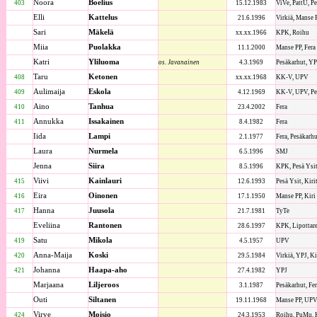
Noora
Boelius
403
15.12.1983
ViVe, PattU, P
Elli
Kattelus
21.6.1996
Virkiä, Manse 
Sari
Mäkelä
xx.xx.1966
KPK, Roihu
Miia
Puolakka
11.1.2000
Manse PP, Fera
Katri
Yliluoma
os. Javanainen
4.3.1969
Pesäkarhut, YP
Taru
Ketonen
408
xx.xx.1968
KK-V, UPV
Aulimaija
Eskola
409
4.12.1969
KK-V, UPV, Pe
Aino
Tanhua
410
23.4.2002
Fera
Annukka
Issakainen
411
8.4.1982
Fera
Iida
Lampi
2.1.1977
Fera, Pesäkarh
Laura
Nurmela
6.5.1996
SMJ
Jenna
Siira
8.5.1996
KPK, Pesä Ysit
Viivi
Kainlauri
415
12.6.1993
Pesä Ysit, Kirit
Eira
Oinonen
416
17.1.1950
Manse PP, Kiri
Hanna
Juusola
417
21.7.1981
TyTe
Eveliina
Rantonen
28.6.1997
KPK, Lipottaret
Satu
Mikola
419
4.5.1957
UPV
Anna-Maija
Koski
420
29.5.1984
Virkiä, YPJ, Ki
Johanna
Haapa-aho
421
27.4.1982
YPJ
Marjaana
Liljeroos
3.1.1987
Pesäkarhut, Fe
Outi
Siltanen
19.11.1968
Manse PP, UP
Virve
Moisio
424
24.3.1953
Roihu, PuMu,