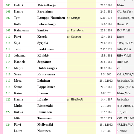
Helinä
Mörä-Harju
105
20.9.1965
Tahko
Hanne
Parviainen
106
24.3.1982
ViU, Pesä Ysit
Tytti
Lamppu-Nurminen
107
os. Lamppu
5.10.1974
Pesäkarhut, Fe
Riitta
Lehvä-Korpi
14.6.1962
Manse PP
Kaisaleena
Saukko
109
os. Rautakorpi
22.6.1994
SMJ, Virkiä
Päivi
Kerola
110
os. Virtanen
10.4.1968
Tarmo
Silja
Syrjälä
111
28.6.1998
KaMa, SMJ, Vir
Terhi
Laakkonen
112
2.11.1979
SiiPe, Virkiä
Johanna
Rönkkö
113
15.9.1981
SiiPe, Virkiä
Hannele
Seppänen
114
29.8.1968
SiiPe, Kiri
Marjut
Huhtakangas
115
30.8.1966
ViU
Saara
Rantavaara
116
8.3.1960
Virkiä, VäVi, 
Meea
Lehtinen
117
26.10.1992
Pesäkarhut, Tu
Sanna
Lappalainen
118
20.3.1980
Lippo, TyTe, P
Kaisu
Eronen
119
6.8.1973
Tahko, ViPa
Hanna
Itävalo
120
os. Hirvikoski
14.4.1987
Pesäkarhut
Mirka
Rintamäki
7.1.1993
PeTo-Jussit, Y
Riikka
Punnonen
122
19.1.1966
Kiri, ViU
Miia
Taanonen
22.2.1971
VäVi, YPJ, PeT
Päivi
Myllymäki
124
16.11.1962
NJ, LäPa, ViU,
Laura
Nuutinen
5.7.1982
Kirittäret