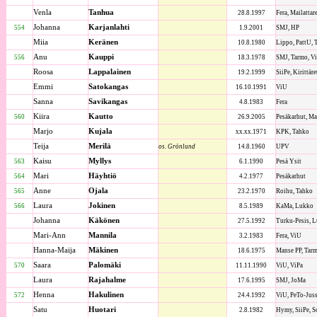
Venla
Tanhua
28.8.1997
Fera, Mailattar
Johanna
Karjanlahti
554
1.9.2001
SMJ, HP
Miia
Keränen
10.8.1980
Lippo, PattU, 
Anu
Kauppi
556
18.3.1978
SMJ, Tarmo, Vi
Roosa
Lappalainen
19.2.1999
SiiPe, Kirittäre
Emmi
Satokangas
16.10.1991
ViU
Sanna
Savikangas
4.8.1983
Fera
Kiira
Kautto
560
26.9.2005
Pesäkarhut, M
Marjo
Kujala
xx.xx.1971
KPK, Tahko
Teija
Merilä
os. Grönlund
14.8.1960
UPV
Kaisu
Myllys
563
6.1.1990
Pesä Ysit
Mari
Häyhtiö
564
4.2.1977
Pesäkarhut
Anne
Ojala
565
23.2.1970
Roihu, Tahko
Laura
Jokinen
566
8.5.1989
KaMa, Lukko
Johanna
Käkönen
27.5.1992
Turku-Pesis, 
Mari-Ann
Mannila
3.2.1983
Fera, ViU
Hanna-Maija
Mäkinen
18.6.1975
Manse PP, Tar
Saara
Palomäki
570
11.11.1990
ViU, ViPa
Laura
Rajahalme
17.6.1995
SMJ, JoMa
Henna
Hakulinen
572
24.4.1992
ViU, PeTo-Juss
Satu
Huotari
2.8.1982
Hymy, SiiPe, S