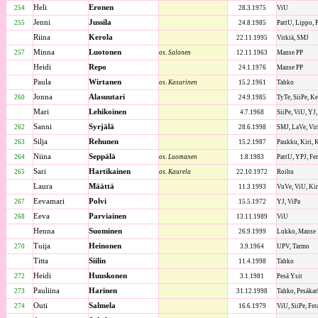
Heli
Eronen
254
28.3.1975
ViU
Jenni
Jussila
255
24.8.1985
PattU, Lippo, 
Riina
Kerola
22.11.1995
Virkiä, SMJ
Minna
Luotonen
257
os. Salonen
12.11.1963
Manse PP
Heidi
Repo
24.1.1976
Manse PP
Paula
Wirtanen
os. Kasurinen
15.2.1961
Tahko
Jonna
Alasuutari
260
24.9.1985
TyTe, SiiPe, K
Mari
Lehikoinen
4.7.1968
SiiPe, ViU, YJ
Sanni
Syrjälä
262
28.6.1998
SMJ, LaVe, Vir
Silja
Rehunen
263
15.2.1987
Paukku, Kiri, K
Niina
Seppälä
264
os. Luomanen
1.8.1983
PattU, YPJ, Fer
Sari
Hartikainen
265
os. Kaurela
22.10.1972
Roihu
Laura
Määttä
11.3.1993
VuVe, ViU, Kiri
Eevamari
Polvi
267
15.5.1972
YJ, ViPa
Eeva
Parviainen
268
13.11.1989
ViU
Henna
Suominen
26.9.1999
Lukko, Manse P
Tuija
Heinonen
270
3.9.1964
UPV, Tarmo
Titta
Siilin
11.4.1998
Tahko
Heidi
Huuskonen
272
3.1.1981
Pesä Ysit
Pauliina
Harinen
273
31.12.1998
Tahko, Pesäkar
Outi
Salmela
274
16.6.1979
ViU, SiiPe, Fer