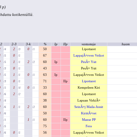
8 p)
kohdattu kotikentällä.
-2
2-3
3-k
%
Ip
IIp
vastustaja
huom
2
2
0
50
Lipottaret
/4
/3
/1
4
0
67
LappajÃ¤rven Veikot
/5
/1
2
1
2
60
Ip
PesÃ¤ Ysit
/5
/1
/2
2
0
43
PesÃ¤ Ysit
/3
/1
4
1
0
63
Ip
LappajÃ¤rven Veikot
/5
/1
/1
3
0
71
IIp
Lipottaret
/3
/1
0
1
0
33
Kempeleen Kiri
/1
/4
/1
4
2
60
Lipottaret
/6
/2
3
38
Lapuan VirkiÃ¤
/4
2
1
2
60
SeinÃ¤j Maila-Jussit
/6
/1
/2
3
50
KirittÃ¤ret
/6
1
1
60
IIp
Manse PP
/1
/1
4
75
Fera
/5
3
0
56
LappajÃ¤rven Veikot
/6
/1