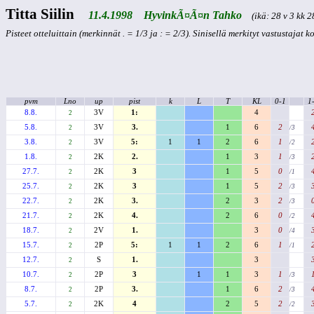
Titta Siilin
11.4.1998 HyvinkÃ¤Ã¤n Tahko
(ikä: 28 v 3 kk 2
Pisteet otteluittain (merkinnät . = 1/3 ja : = 2/3). Sinisellä merkityt vastustajat 
pvm
Lno
up
pist
k
L
T
KL
0-1
1
8.8.
3V
1:
4
2
5.8.
3V
3.
1
6
2
2
/3
3.8.
3V
5:
1
1
2
6
1
2
/2
1.8.
2K
2.
1
3
1
2
/3
27.7.
2K
3
1
5
0
2
/1
25.7.
2K
3
1
5
2
2
/3
22.7.
2K
3.
2
3
2
2
/3
21.7.
2K
4.
2
6
0
2
/2
18.7.
2V
1.
3
0
2
/4
15.7.
2P
5:
1
1
2
6
1
2
/1
12.7.
S
1.
3
2
10.7.
2P
3
1
1
3
1
2
/3
8.7.
2P
3.
1
6
2
2
/3
5.7.
2K
4
2
5
2
2
/2