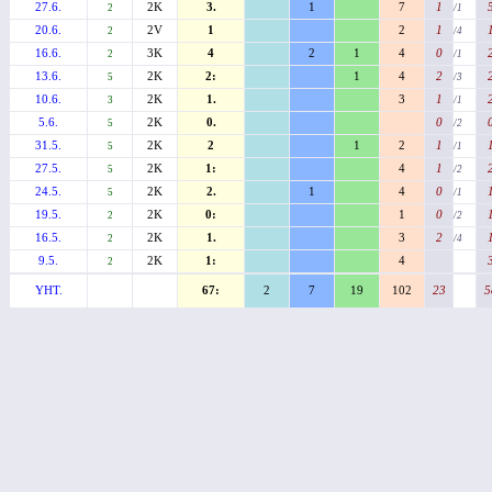
27.6.
2K
3.
1
7
1
2
/1
20.6.
2V
1
2
1
2
/4
16.6.
3K
4
2
1
4
0
2
/1
13.6.
2K
2:
1
4
2
5
/3
10.6.
2K
1.
3
1
3
/1
5.6.
2K
0.
0
5
/2
31.5.
2K
2
1
2
1
5
/1
27.5.
2K
1:
4
1
5
/2
24.5.
2K
2.
1
4
0
5
/1
19.5.
2K
0:
1
0
2
/2
16.5.
2K
1.
3
2
2
/4
9.5.
2K
1:
4
2
YHT.
67:
2
7
19
102
23
5