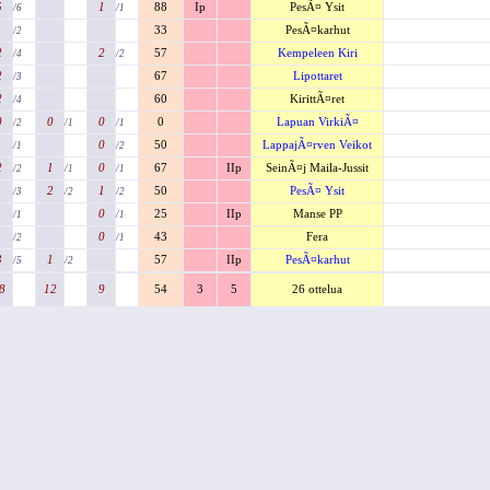
5
1
88
Ip
PesÃ¤ Ysit
/6
/1
1
33
PesÃ¤karhut
/2
2
2
57
Kempeleen Kiri
/4
/2
2
67
Lipottaret
/3
2
60
KirittÃ¤ret
/4
0
0
0
0
Lapuan VirkiÃ¤
/2
/1
/1
1
0
50
LappajÃ¤rven Veikot
/1
/2
2
1
0
67
IIp
SeinÃ¤j Maila-Jussit
/2
/1
/1
1
2
1
50
PesÃ¤ Ysit
/3
/2
/2
1
0
25
IIp
Manse PP
/1
/1
1
0
43
Fera
/2
/1
3
1
57
IIp
PesÃ¤karhut
/5
/2
8
12
9
54
3
5
26 ottelua