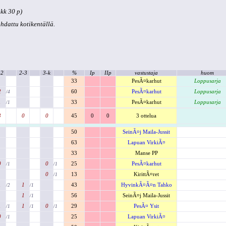
kk 30 p)
kohdattu kotikentällä.
-2
2-3
3-k
%
Ip
IIp
vastustaja
huom
33
PesÃ¤karhut
Loppusarja
2
60
PesÃ¤karhut
Loppusarja
/4
1
33
PesÃ¤karhut
Loppusarja
/1
3
0
0
45
0
0
3 ottelua
50
SeinÃ¤j Maila-Jussit
63
Lapuan VirkiÃ¤
33
Manse PP
0
0
25
PesÃ¤karhut
/1
/1
0
13
KirittÃ¤ret
/1
1
1
43
HyvinkÃ¤Ã¤n Tahko
/2
/1
1
56
SeinÃ¤j Maila-Jussit
/1
1
1
0
29
PesÃ¤ Ysit
/1
/1
/1
0
25
Lapuan VirkiÃ¤
/1