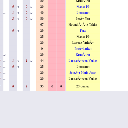
50
KirittÃ¤ret
0
0
20
Manse PP
/1
/1
1
1
0
40
Lipottaret
/1
/1
/2
3
0
50
PesÃ¤ Ysit
/3
/2
67
HyvinkÃ¤Ã¤n Tahko
0
29
Fera
/1
25
Manse PP
20
Lapuan VirkiÃ¤
0
PesÃ¤karhut
1
29
KirittÃ¤ret
/3
0
1
1
44
LappajÃ¤rven Veikot
/1
/2
/2
0
0
25
Lipottaret
/1
/1
0
20
SeinÃ¤j Maila-Jussit
/1
0
20
LappajÃ¤rven Veikot
/1
4
8
1
35
0
0
23 ottelua