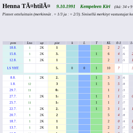
Henna TÃ¤htilÃ¤
9.10.1991 Kempeleen Kiri
(ikä: 34 v 9 
Pisteet otteluittain (merkinnät . = 1/3 ja : = 2/3). Sinisellä merkityt vastustajat 
pvm
Lno
up
pist
k
L
T
KL
0-1
1
18.8.
2K
1
2
2
1
/6
15.8.
2K
3.
1
6
4
1
/6
12.8.
2K
1
2
1
1
/5
LS YHT.
5.
0
0
1
10
7
8.8.
2K
2.
1
3
3
1
/6
1.8.
3
1
5
5
12
/8
29.7.
0:
1
1
11
/3
27.7.
2K
1:
1
1
1
1
/2
25.7.
1:
1
1
1
11
/7
22.7.
2K
2.
1
3
1
1
/4
20.7.
2K
2
5
4
1
/8
18.7.
2K
1
2
0
1
/4
13.7.
2K
1
2
2
1
/7