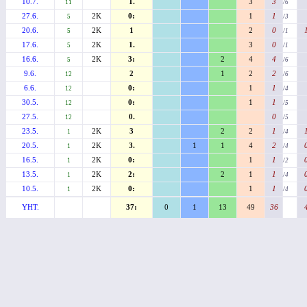
10.7.
1.
3
3
11
/6
27.6.
2K
0:
1
1
5
/3
20.6.
2K
1
2
0
5
/1
17.6.
2K
1.
3
0
5
/1
16.6.
2K
3:
2
4
4
5
/6
9.6.
2
1
2
2
12
/6
6.6.
0:
1
1
12
/4
30.5.
0:
1
1
12
/5
27.5.
0.
0
12
/5
23.5.
2K
3
2
2
1
1
/4
20.5.
2K
3.
1
1
4
2
1
/4
16.5.
2K
0:
1
1
1
/2
13.5.
2K
2:
2
1
1
1
/4
10.5.
2K
0:
1
1
1
/4
YHT.
37:
0
1
13
49
36