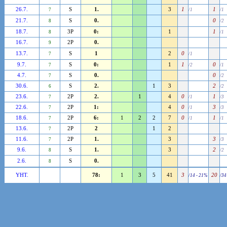
26.7.
S
1.
3
1
1
7
/1
/1
21.7.
S
0.
0
8
/2
18.7.
3P
0:
1
1
8
/1
16.7.
2P
0.
9
13.7.
S
1
2
0
7
/1
9.7.
S
0:
1
1
0
7
/2
/1
4.7.
S
0.
0
7
/2
30.6.
S
2.
1
3
2
6
/2
23.6.
2P
2.
1
4
0
1
7
/1
/3
22.6.
2P
1:
4
0
3
7
/1
/3
18.6.
2P
6:
1
2
2
7
0
1
7
/1
/1
13.6.
2P
2
1
2
7
11.6.
2P
1.
3
3
7
/3
9.6.
S
1.
3
2
8
/2
2.6.
S
0.
8
YHT.
78:
1
3
5
41
3
20
/14 - 21%
/34