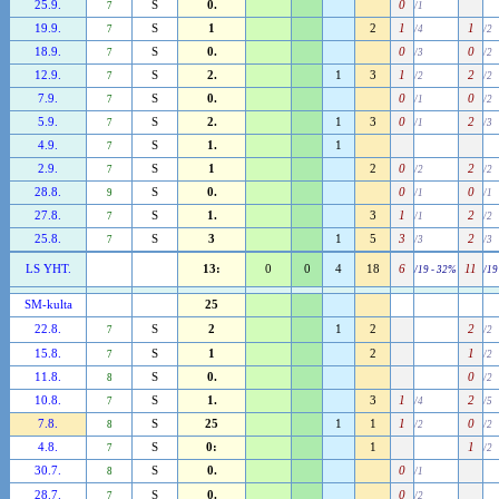
25.9.
S
0.
0
7
/1
19.9.
S
1
2
1
1
7
/4
/2
18.9.
S
0.
0
0
7
/3
/2
12.9.
S
2.
1
3
1
2
7
/2
/2
7.9.
S
0.
0
0
7
/1
/2
5.9.
S
2.
1
3
0
2
7
/1
/3
4.9.
S
1.
1
7
2.9.
S
1
2
0
2
7
/2
/2
28.8.
S
0.
0
0
9
/1
/1
27.8.
S
1.
3
1
2
7
/1
/2
25.8.
S
3
1
5
3
2
7
/3
/3
LS YHT.
13:
0
0
4
18
6
11
/19 - 32%
/19
SM-kulta
25
22.8.
S
2
1
2
2
7
/2
15.8.
S
1
2
1
7
/2
11.8.
S
0.
0
8
/2
10.8.
S
1.
3
1
2
7
/4
/5
7.8.
S
25
1
1
1
0
8
/2
/2
4.8.
S
0:
1
1
7
/2
30.7.
S
0.
0
8
/1
28.7.
S
0.
0
7
/2