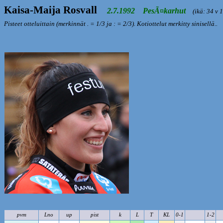
Kaisa-Maija Rosvall
2.7.1992 PesÃ¤karhut
(ikä: 34 v 1
Pisteet otteluittain (merkinnät . = 1/3 ja : = 2/3). Kotiottelut merkitty sinisellä..
pvm
Lno
up
pist
k
L
T
KL
0-1
1-2