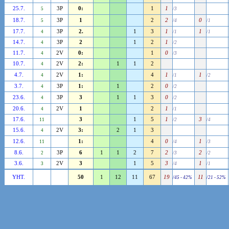
25.7.
3P
0:
1
1
5
/3
18.7.
3P
1
2
2
0
5
/4
/1
17.7.
3P
2.
1
3
1
1
4
/1
/1
14.7.
3P
2
1
2
1
4
/2
11.7.
2V
0:
1
0
4
/3
10.7.
2V
2:
1
1
2
4
4.7.
2V
1:
4
1
1
4
/1
/2
3.7.
3P
1:
1
2
0
4
/2
23.6.
3P
3
1
1
3
0
4
/2
20.6.
2V
1
2
1
4
/1
17.6.
3
1
5
1
3
11
/2
/4
15.6.
2V
3:
2
1
3
4
12.6.
1:
4
0
1
11
/4
/3
8.6.
3P
6
1
1
2
7
2
2
2
/3
/2
3.6.
2V
3
1
5
3
1
3
/4
/1
YHT.
50
1
12
11
67
19
11
/45 - 42%
/21 - 52%