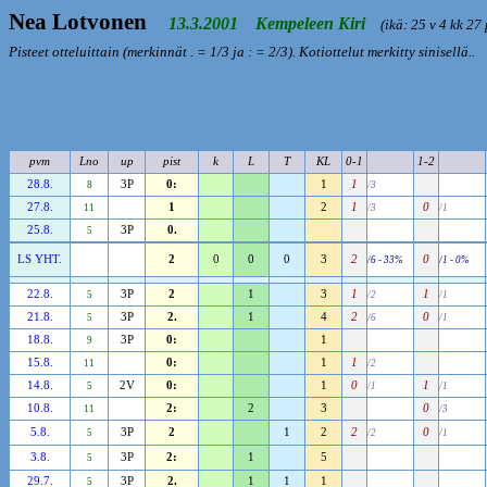
Nea Lotvonen
13.3.2001 Kempeleen Kiri
(ikä: 25 v 4 kk 27 
Pisteet otteluittain (merkinnät . = 1/3 ja : = 2/3). Kotiottelut merkitty sinisellä..
pvm
Lno
up
pist
k
L
T
KL
0-1
1-2
28.8.
3P
0:
1
1
8
/3
27.8.
1
2
1
0
11
/3
/1
25.8.
3P
0.
5
LS YHT.
2
0
0
0
3
2
0
/6 - 33%
/1 - 0%
22.8.
3P
2
1
3
1
1
5
/2
/1
21.8.
3P
2.
1
4
2
0
5
/6
/1
18.8.
3P
0:
1
9
15.8.
0:
1
1
11
/2
14.8.
2V
0:
1
0
1
5
/1
/1
10.8.
2:
2
3
0
11
/3
5.8.
3P
2
1
2
2
0
5
/2
/1
3.8.
3P
2:
1
5
5
29.7.
3P
2.
1
1
1
5