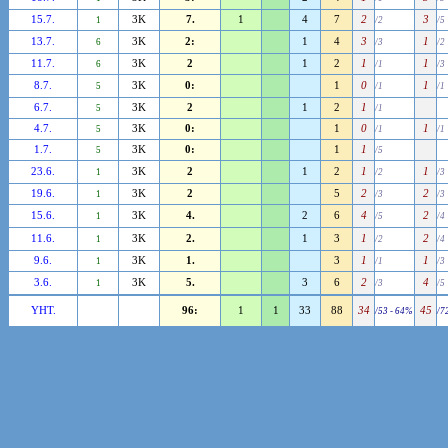
15.7.
3K
7.
1
4
7
2
3
1
/2
/5
13.7.
3K
2:
1
4
3
1
6
/3
/2
11.7.
3K
2
1
2
1
1
6
/1
/3
8.7.
3K
0:
1
0
1
5
/1
/1
6.7.
3K
2
1
2
1
5
/1
4.7.
3K
0:
1
0
1
5
/1
/1
1.7.
3K
0:
1
1
5
/5
23.6.
3K
2
1
2
1
1
1
/2
/3
19.6.
3K
2
5
2
2
1
/3
/3
15.6.
3K
4.
2
6
4
2
1
/5
/4
11.6.
3K
2.
1
3
1
2
1
/2
/4
9.6.
3K
1.
3
1
1
1
/1
/3
3.6.
3K
5.
3
6
2
4
1
/3
/5
YHT.
96:
1
1
33
88
34
45
/53 - 64%
/7