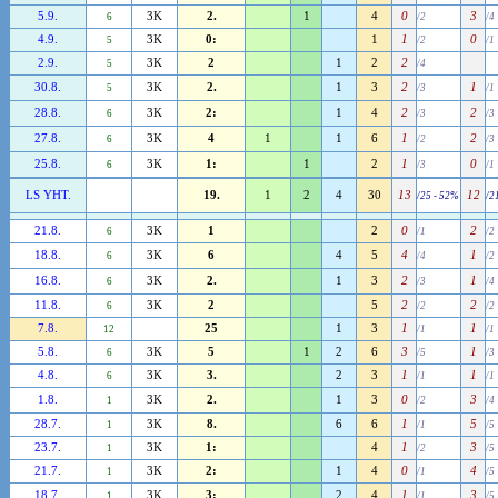
5.9.
3K
2.
1
4
0
3
6
/2
/4
4.9.
3K
0:
1
1
0
5
/2
/1
2.9.
3K
2
1
2
2
5
/4
30.8.
3K
2.
1
3
2
1
5
/3
/1
28.8.
3K
2:
1
4
2
2
6
/3
/3
27.8.
3K
4
1
1
6
1
2
6
/2
/3
25.8.
3K
1:
1
2
1
0
6
/3
/1
LS YHT.
19.
1
2
4
30
13
12
/25 - 52%
/2
21.8.
3K
1
2
0
2
6
/1
/2
18.8.
3K
6
4
5
4
1
6
/4
/2
16.8.
3K
2.
1
3
2
1
6
/3
/4
11.8.
3K
2
5
2
2
6
/2
/2
7.8.
25
1
3
1
1
12
/1
/1
5.8.
3K
5
1
2
6
3
1
6
/5
/3
4.8.
3K
3.
2
3
1
1
6
/1
/1
1.8.
3K
2.
1
3
0
3
1
/2
/4
28.7.
3K
8.
6
6
1
5
1
/1
/5
23.7.
3K
1:
4
1
3
1
/2
/5
21.7.
3K
2:
1
4
0
4
1
/1
/5
18.7.
3K
3:
2
4
1
3
1
/1
/5